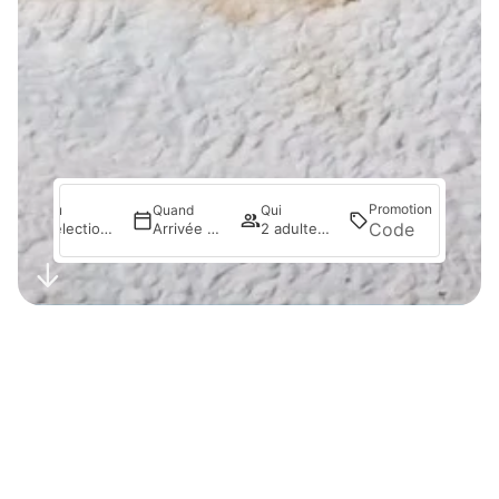
Promotion
Où
Quand
Qui
Recherc
Sélectionnez
Arrivée — Départ
2 adultes · 1 chambre