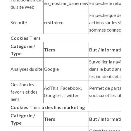
no_mostrar_banernew
Empêche le retour de
du site Web
Empêche que des tier
Sécurité
crsftoken
actions sur les sites 
sommes connectés sa
Cookies Tiers
Catégorie /
Tiers
But / Informations
Type
Surveiller la navigatio
Analyses du site
Google
dans le but d’analyser
les incidents et améli
Gestion des
AdThis, Facebook,
Permet de partager de
favoris et des
Google+, Twitter
sociaux et les sites 
liens
Cookies Tiers à des fins marketing
Catégorie /
Tiers
But / Informations
Type
Gérer les annonces pu